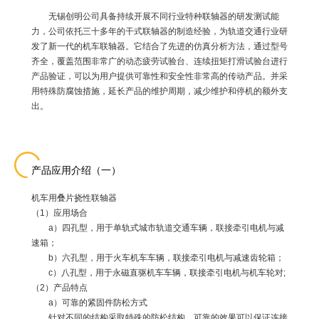
无锡创明公司具备持续开展不同行业特种联轴器的研发测试能
力，公司依托三十多年的干式联轴器的制造经验，为轨道交通行业研
发了新一代的机车联轴器。它结合了先进的仿真分析方法，通过型号
齐全，覆盖范围非常广的动态疲劳试验台、连续扭矩打滑试验台进行
产品验证，可以为用户提供可靠性和安全性非常高的传动产品。并采
用特殊防腐蚀措施，延长产品的维护周期，减少维护和停机的额外支
出。
产品应用介绍（一）
机车用叠片挠性联轴器
（1）应用场合
a）四孔型，用于单轨式城市轨道交通车辆，联接牵引电机与减
速箱；
b）六孔型，用于火车机车车辆，联接牵引电机与减速齿轮箱；
c）八孔型，用于永磁直驱机车车辆，联接牵引电机与机车轮对;
（2）产品特点
a）可靠的紧固件防松方式
针对不同的结构采取特殊的防松结构，可靠的效果可以保证连接