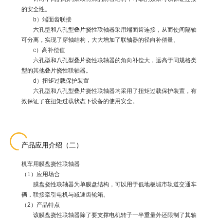
的安全性。
b）端面齿联接
六孔型和八孔型叠片挠性联轴器采用端面齿连接，从而使间隔轴
可分离，实现了穿轴结构，大大增加了联轴器的径向补偿量。
c）高补偿值
六孔型和八孔型叠片挠性联轴器的角向补偿大，远高于同规格类
型的其他叠片挠性联轴器。
d）扭矩过载保护装置
六孔型和八孔型叠片挠性联轴器均采用了扭矩过载保护装置，有
效保证了在扭矩过载状态下设备的使用安全。
产品应用介绍（二）
机车用膜盘挠性联轴器
（1）应用场合
膜盘挠性联轴器为单膜盘结构，可以用于低地板城市轨道交通车
辆，联接牵引电机与减速齿轮箱。
（2）产品特点
该膜盘挠性联轴器除了要支撑电机转子一半重量外还限制了其轴